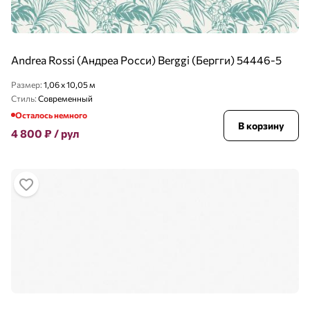
Andrea Rossi (Андреа Росси) Berggi (Бергги) 54446-5
Размер:
1,06 x 10,05 м
Стиль:
Современный
Осталось немного
В корзину
4 800
₽
/ рул