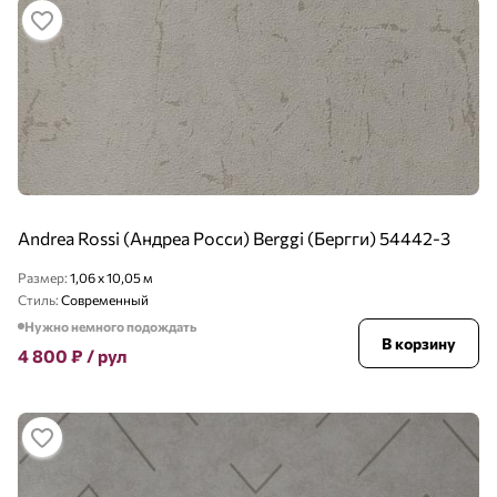
Andrea Rossi (Андреа Росси) Berggi (Бергги) 54442-3
Размер:
1,06 x 10,05 м
Стиль:
Современный
Нужно немного подождать
В корзину
4 800
₽
/ рул