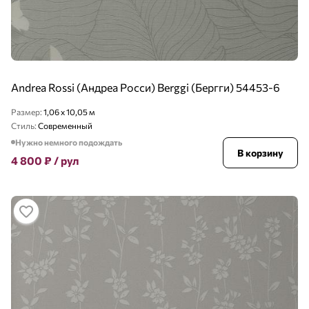
Andrea Rossi (Андреа Росси) Berggi (Бергги) 54453-6
Размер:
1,06 x 10,05 м
Стиль:
Современный
Нужно немного подождать
В корзину
4 800
₽
/ рул