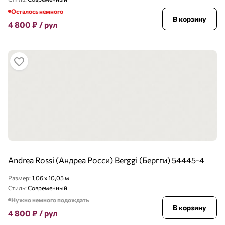
Осталось немного
В корзину
4 800
₽
/ рул
Andrea Rossi (Андреа Росси) Berggi (Бергги) 54445-4
Размер:
1,06 x 10,05 м
Стиль:
Современный
Нужно немного подождать
В корзину
4 800
₽
/ рул