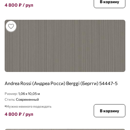
В корзину
4 800
₽
/ рул
Andrea Rossi (Андреа Росси) Berggi (Бергги) 54447-5
Размер:
1,06 x 10,05 м
Стиль:
Современный
Нужно немного подождать
В корзину
4 800
₽
/ рул