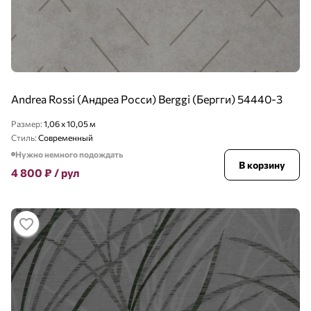
Andrea Rossi (Андреа Росси) Berggi (Бергги) 54440-3
Размер:
1,06 x 10,05 м
Стиль:
Современный
Нужно немного подождать
В корзину
4 800
₽
/ рул