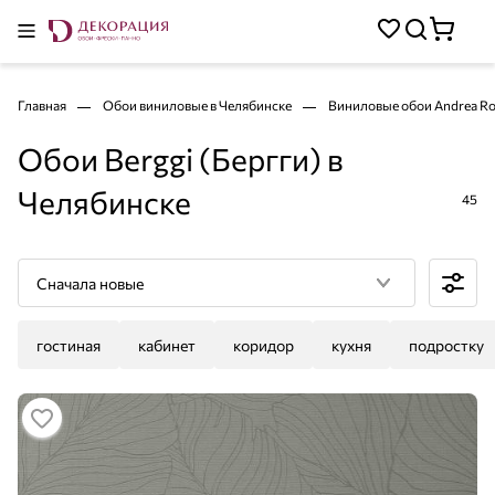
Главная
Обои виниловые в Челябинске
Виниловые обои Andrea Ros
Обои Berggi (Бергги) в
Челябинске
45
Сначала новые
гостиная
кабинет
коридор
кухня
подростку