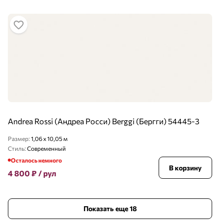
Andrea Rossi (Андреа Росси) Berggi (Бергги) 54445-3
Размер:
1,06 x 10,05 м
Стиль:
Современный
Осталось немного
В корзину
4 800
₽
/ рул
Показать еще 18