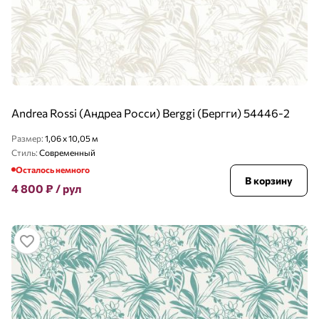
Andrea Rossi (Андреа Росси) Berggi (Бергги) 54446-2
Размер:
1,06 x 10,05 м
Стиль:
Современный
Осталось немного
В корзину
4 800
₽
/ рул