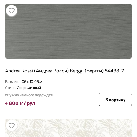
Andrea Rossi (Андреа Росси) Berggi (Бергги) 54438-7
Размер:
1,06 x 10,05 м
Стиль:
Современный
Нужно немного подождать
В корзину
4 800
₽
/ рул