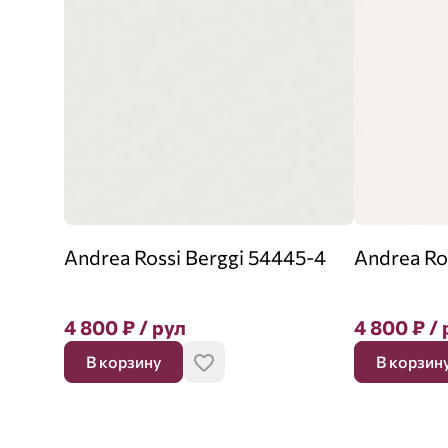
Andrea Rossi Berggi 54445-4
Andrea Ro
4 800
₽
/ рул
4 800
₽
/ 
В корзину
В корзин