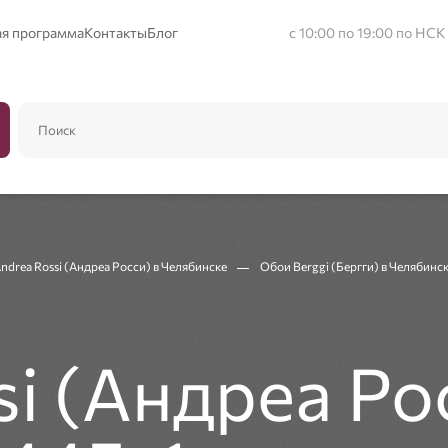
ая программа
Контакты
Блог
с 10:00 по 19:00 по НСК
drea Rossi (Андреа Росси) в Челябинске
Обои Berggi (Бергги) в Челябинс
i (Андреа Ро