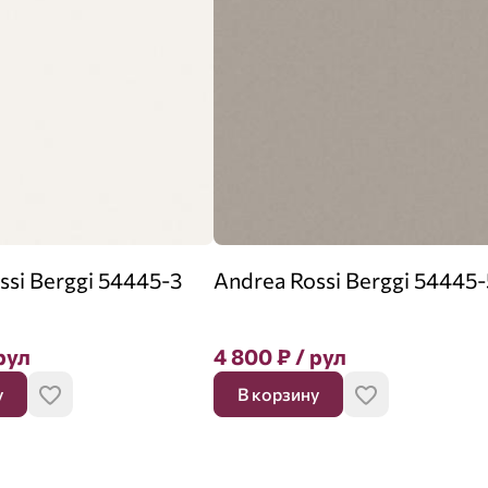
ssi Berggi 54445-3
Andrea Rossi Berggi 54445-
рул
4 800
₽
/ рул
у
В корзину