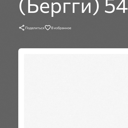
(Бергги) 5
Поделиться
В избранное