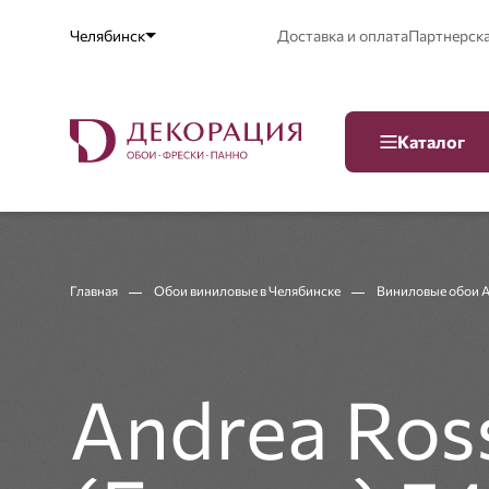
Челябинск
Доставка и оплата
Партнерск
Каталог
Главная
Обои виниловые в Челябинске
Виниловые обои An
Andrea Ross