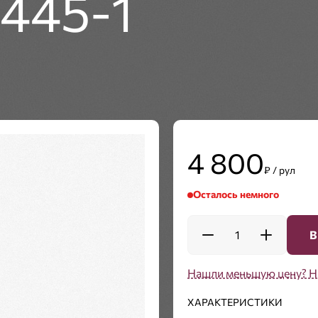
4445-1
4 800
₽ / рул
Осталось немного
1
В
Нашли меньшую цену? Н
ХАРАКТЕРИСТИКИ