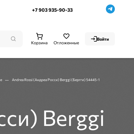
+7 903 935-90-33
Войти
Корзина
Отложенные
ке
Andrea Rossi (Андреа Росси) Berggi (Бергги) 54445-1
сси) Berggi