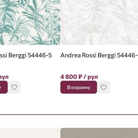
ssi Berggi 54446-5
Andrea Rossi Berggi 54446-
рул
4 800
₽
/ рул
у
В корзину