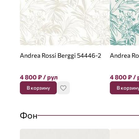
Andrea Rossi Berggi 54446-2
Andrea Ro
4 800
₽
/ рул
4 800
₽
/ 
В корзину
В корзин
Фон