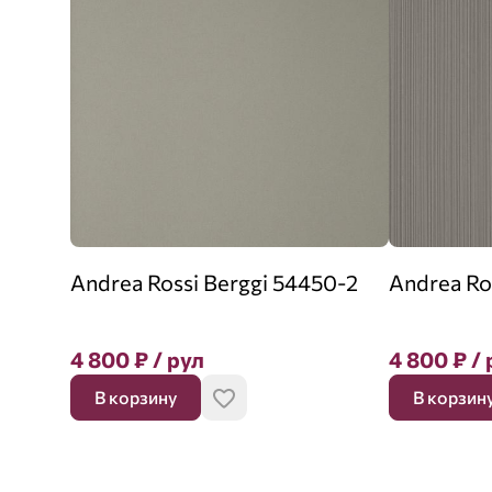
Andrea Rossi Berggi 54450-2
Andrea Ro
4 800
₽
/ рул
4 800
₽
/ 
В корзину
В корзин