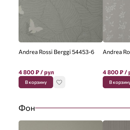
Andrea Rossi Berggi 54453-6
Andrea Ro
4 800
₽
/ рул
4 800
₽
/ 
В корзину
В корзин
Фон