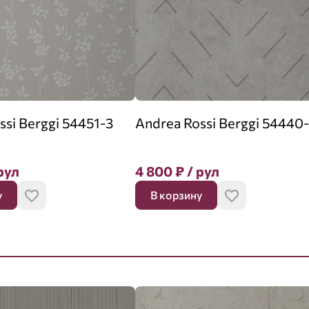
ssi Berggi 54451-3
Andrea Rossi Berggi 54440
рул
4 800
₽
/ рул
у
В корзину