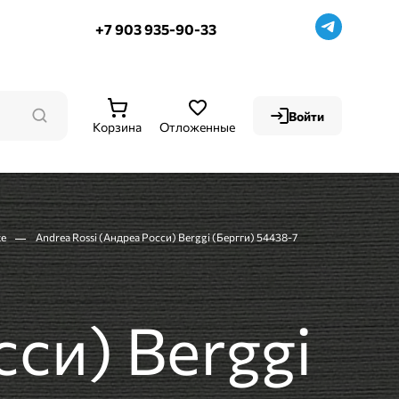
+7 903 935-90-33
Войти
Корзина
Отложенные
ке
Andrea Rossi (Андреа Росси) Berggi (Бергги) 54438-7
сси) Berggi