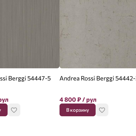
ssi Berggi 54447-5
Andrea Rossi Berggi 54442-
рул
4 800
₽
/ рул
у
В корзину