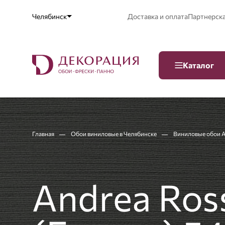
Челябинск
Доставка и оплата
Партнерск
Каталог
Главная
Обои виниловые в Челябинске
Виниловые обои An
Andrea Ross