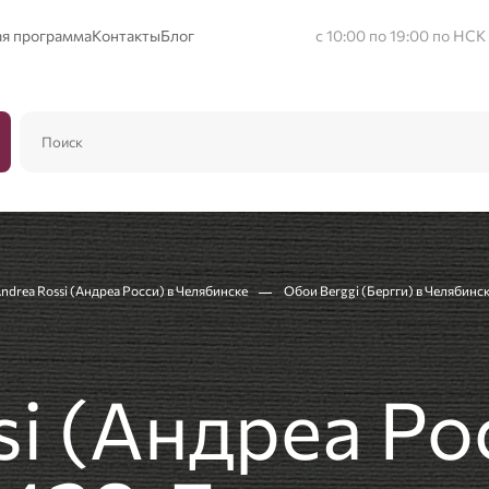
ая программа
Контакты
Блог
с 10:00 по 19:00 по НСК
drea Rossi (Андреа Росси) в Челябинске
Обои Berggi (Бергги) в Челябинс
i (Андреа Ро