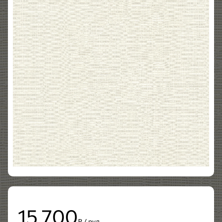
15 700
₽ / рул