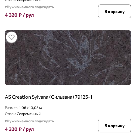
Нужно немного подождать
В корзину
4 320
₽
/ рул
AS Creation Sylvana (Сильвана) 79125-1
Размер:
1,06 x 10,05 м
Стиль:
Современный
Нужно немного подождать
В корзину
4 320
₽
/ рул