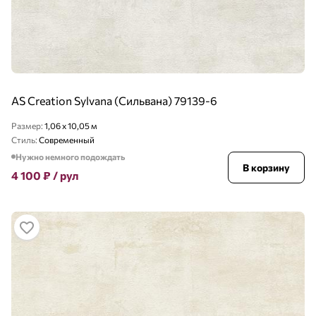
AS Creation Sylvana (Сильвана) 79139-6
Размер:
1,06 x 10,05 м
Стиль:
Современный
Нужно немного подождать
В корзину
4 100
₽
/ рул