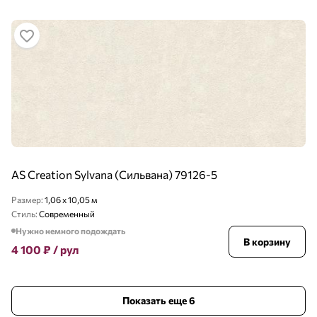
AS Creation Sylvana (Сильвана) 79126-5
Размер:
1,06 x 10,05 м
Стиль:
Современный
Нужно немного подождать
В корзину
4 100
₽
/ рул
Показать еще 6