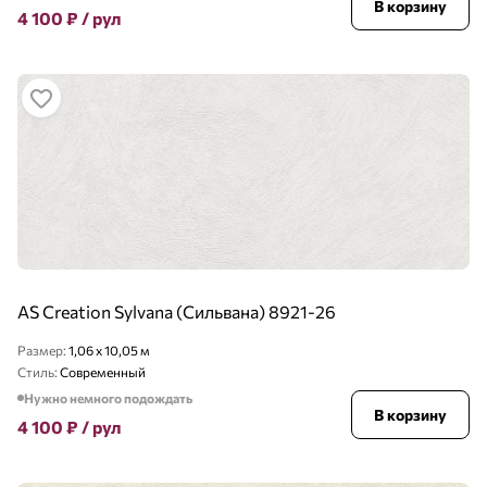
В корзину
4 100
₽
/ рул
AS Creation Sylvana (Сильвана) 8921-26
Размер:
1,06 x 10,05 м
Стиль:
Современный
Нужно немного подождать
В корзину
4 100
₽
/ рул