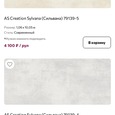
AS Creation Sylvana (Сильвана) 79139-5
Размер:
1,06 x 10,05 м
Стиль:
Современный
Нужно немного подождать
В корзину
4 100
₽
/ рул
AS Creation Sylvana (Сильвана) 79139-4