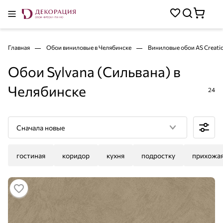
Главная
Обои виниловые в Челябинске
Виниловые обои AS Creati
Обои Sylvana (Сильвана) в
Челябинске
24
Сначала новые
гостиная
коридор
кухня
подростку
прихожа