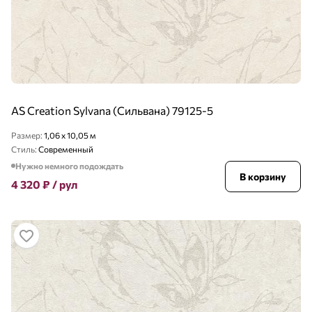
AS Creation Sylvana (Сильвана) 79125-5
Размер:
1,06 x 10,05 м
Стиль:
Современный
Нужно немного подождать
В корзину
4 320
₽
/ рул