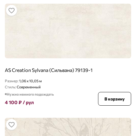
AS Creation Sylvana (Сильвана) 79139-1
Размер:
1,06 x 10,05 м
Стиль:
Современный
Нужно немного подождать
В корзину
4 100
₽
/ рул