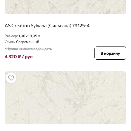
AS Creation Sylvana (Сильвана) 79125-4
Размер:
1,06 x 10,05 м
Стиль:
Современный
Нужно немного подождать
В корзину
4 320
₽
/ рул