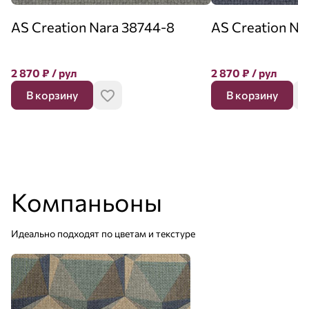
AS Creation Nara 38744-8
AS Creation Na
2 870
₽
/ рул
2 870
₽
/ рул
В корзину
В корзину
Компаньоны
Идеально подходят по цветам и текстуре