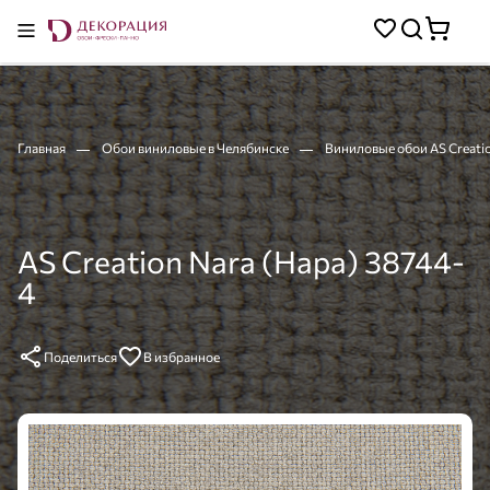
Главная
Обои виниловые в Челябинске
Виниловые обои AS Creati
AS Creation Nara (Нара) 38744-
4
Поделиться
В избранное