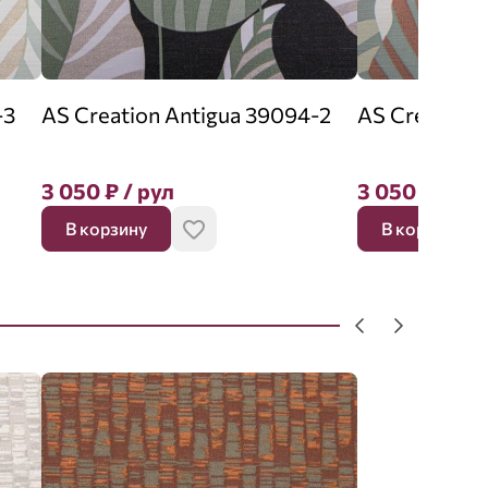
-3
AS Creation Antigua 39094-2
AS Creation 
3 050
₽
/ рул
3 050
₽
/ ру
В корзину
В корзину