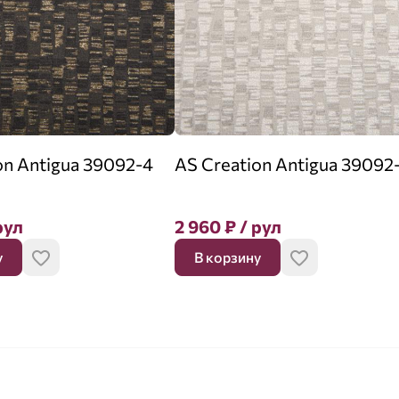
on Antigua 39092-4
AS Creation Antigua 39092
рул
2 960
₽
/ рул
у
В корзину