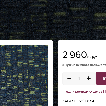
2 960
₽ / рул
Нужно немного подождат
1
В
Нашли меньшую цену? Н
ХАРАКТЕРИСТИКИ