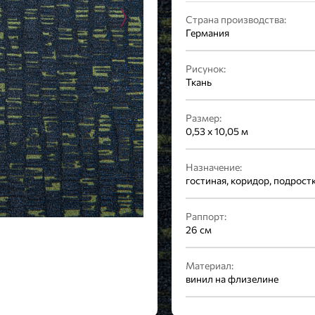
Страна производства:
Германия
Рисунок:
Ткань
Размер:
0,53 x 10,05 м
Назначение:
гостиная, коридор, подростк
Раппорт:
26 см
Материал:
винил на флизелине
Стиль: