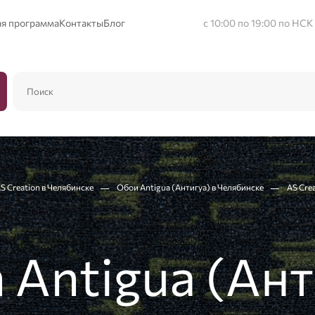
ая программа
Контакты
Блог
с 10:00 по 19:00 по НСК
S Creation в Челябинске
Обои Antigua (Антигуа) в Челябинске
AS Cre
 Antigua (Ант