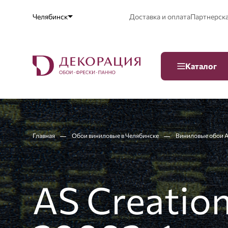
Челябинск
Доставка и оплата
Партнерск
Каталог
Главная
Обои виниловые в Челябинске
Виниловые обои A
AS Creation