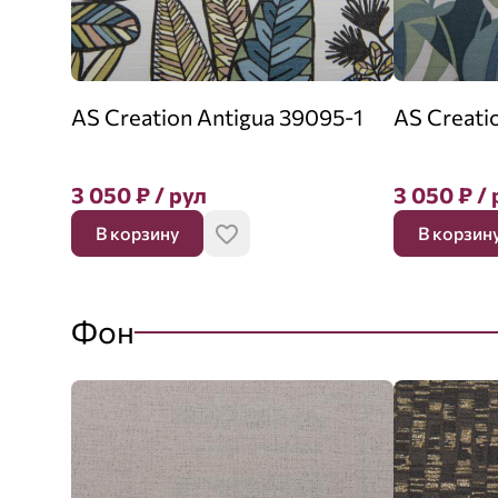
AS Creation Antigua 39095-1
AS Creati
3 050
₽
/ рул
3 050
₽
/ 
В корзину
В корзин
Фон