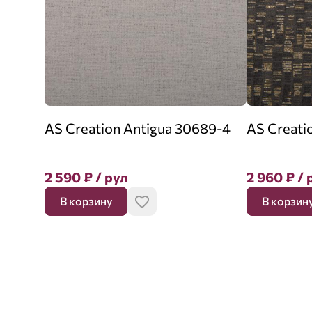
AS Creation Antigua 30689-4
AS Creati
2 590
₽
/ рул
2 960
₽
/ 
В корзину
В корзин