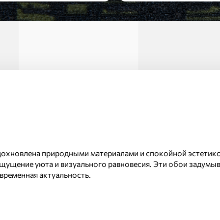
Модерн
n вдохновлена природными материалами и спокойной эстетик
ощущение уюта и визуального равновесия. Эти обои задумы
овременная актуальность.