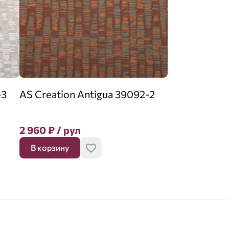
-3
AS Creation Antigua 39092-2
2 960
₽
/ рул
В корзину