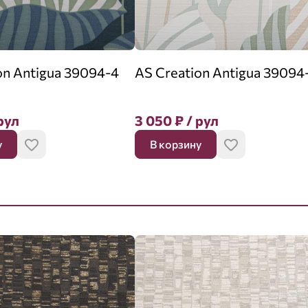
on Antigua 39094-4
AS Creation Antigua 39094
рул
3 050
₽
/ рул
у
В корзину