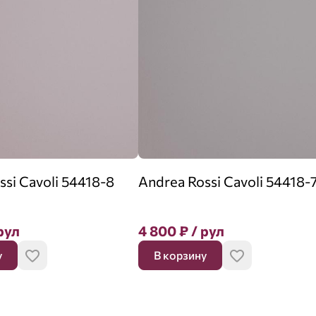
ssi Cavoli 54418-8
Andrea Rossi Cavoli 54418-
рул
4 800
₽
/ рул
у
В корзину