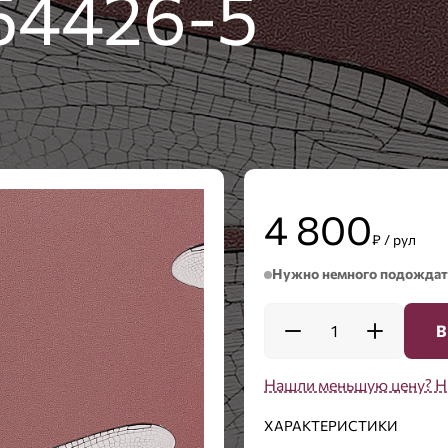
54426-5
4 800
₽ / рул
Нужно немного подождат
1
В
Нашли меньшую цену? Н
ХАРАКТЕРИСТИКИ