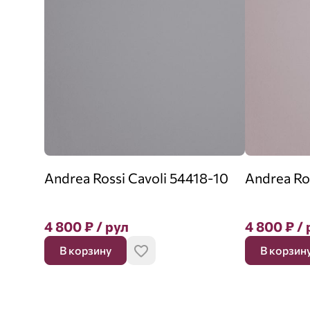
Andrea Rossi Cavoli 54418-10
Andrea Ro
4 800
₽
/ рул
4 800
₽
/ 
В корзину
В корзин