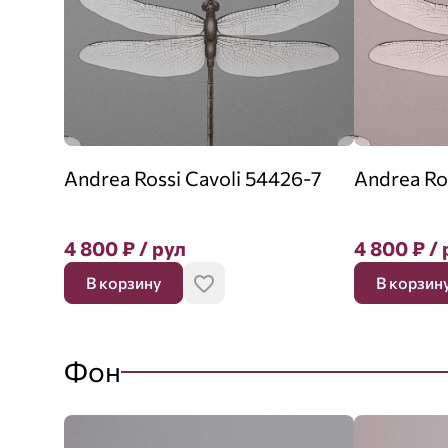
Andrea Rossi Cavoli 54426-7
Andrea Ro
4 800
₽
/ рул
4 800
₽
/ 
В корзину
В корзин
Фон