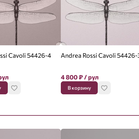
ssi Cavoli 54426-4
Andrea Rossi Cavoli 54426-
рул
4 800
₽
/ рул
у
В корзину