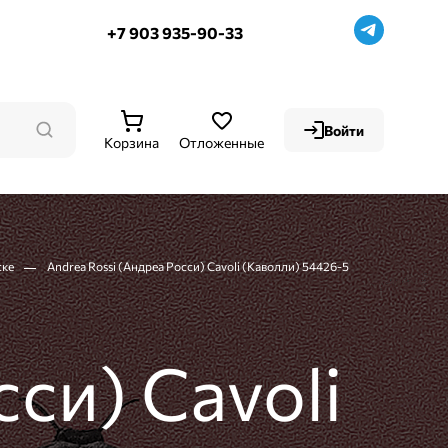
+7 903 935-90-33
Войти
Корзина
Отложенные
ске
Andrea Rossi (Андреа Росси) Cavoli (Каволли) 54426-5
си) Cavoli