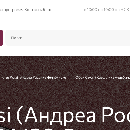
ая программа
Контакты
Блог
с 10:00 по 19:00 по НСК
drea Rossi (Андреа Росси) в Челябинске
Обои Cavoli (Каволли) в Челябин
i (Андреа Рос