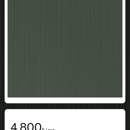
4 800
₽ / рул