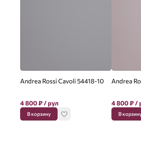
Andrea Rossi Cavoli 54418-10
Andrea Ro
4 800
₽
/ рул
4 800
₽
/ 
В корзину
В корзин