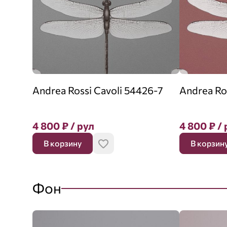
Andrea Rossi Cavoli 54426-7
Andrea Ro
4 800
₽
/ рул
4 800
₽
/ 
В корзину
В корзин
Фон