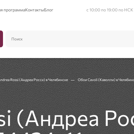
ая программа
Контакты
Блог
с 10:00 по 19:00 по НСК
drea Rossi (Андреа Росси) в Челябинске
Обои Cavoli (Каволли) в Челябин
i (Андреа Рос