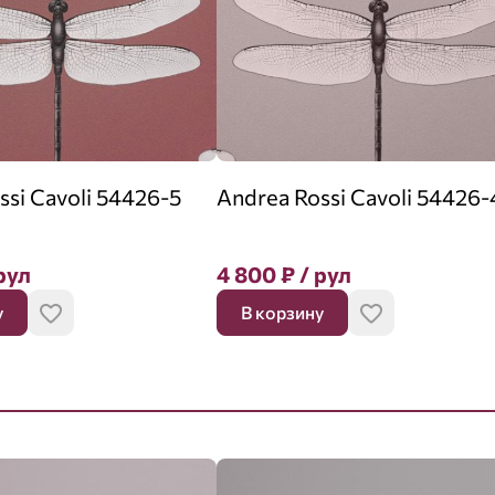
ssi Cavoli 54426-5
Andrea Rossi Cavoli 54426-
рул
4 800
₽
/ рул
у
В корзину