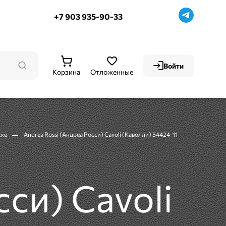
+7 903 935-90-33
Войти
Корзина
Отложенные
ске
Andrea Rossi (Андреа Росси) Cavoli (Каволли) 54424-11
си) Cavoli