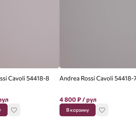
ssi Cavoli 54418-8
Andrea Rossi Cavoli 54418-
рул
4 800
₽
/ рул
у
В корзину