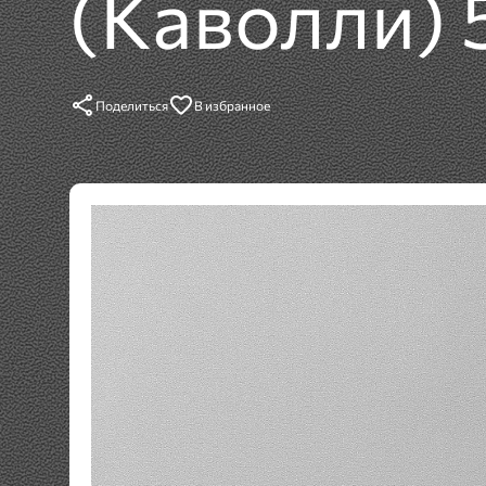
(Каволли) 
Поделиться
В избранное